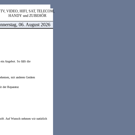
TV, VIDEO, HIFI, SAT, TELECOM,
HANDY und ZUBEHÖR
nnerstag, 06. August 2026
 ein Angebot. So fällt die
 nehemen, mit anderen Geräten
t der Reparatur.
chrift. Auf Wunsch nehmen wir natürlich