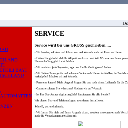
Do
SERVICE
Service wird bei uns GROSS geschrieben.....
BAU
- Wir beraten, erklären und führen vor, auf Wunsch auch bei Ihnen zu Hause.
- Hätten Sie gedacht, daß Ihr Altgerät noch viel wert ist? Wir machen Ihnen gerne
CHLAND
Neuanschaffung gleich viel leichter.
FI
- Wir meistern jede Reparatur, egal wo Sie Ihr Gerät gekauft haben.
ETKILI BAYI
- Wir liefern Ihnen große und schwere Geräte nach Hause. Aufstellen, in Betrieb
TSCHLAND
verknüpfen? Machen wir auf Wunsch.
- Fernseher kaputt? Nicht Ärgern! Fragen Sie uns nach einem Leihgerät für die Zei
- Garantie solange Sie wünschen? Machen wir auf Wunsch.
-
- Ist Ihre Sat- Anlage digitaltauglich? Empfangen Sie alle Sender?
LAUTOMATTEN
Wir planen Sat- und Telefonanlagen, montieren, installieren.
ENZEN
Schnell, gut und günstig.
- Wir lassen Sie nicht auf Ihrem Altgerät sitzen, sondern entsorgen es nach Vors
auch die Verpackungsmaterialien mit