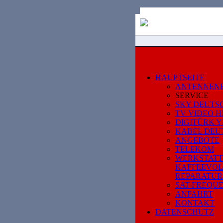
HAUPTSEITE
ANTENNEN
SERVICE
SKY DEUTS
TV VIDEO HI
DIGITÜRK Y
KABEL DEU
ANGEBOTE
TELEKOM
WERKSTATT
KAFFEEVO
REPARATUR
SAT-FREQU
ANFAHRT
KONTAKT
DATENSCHUTZ