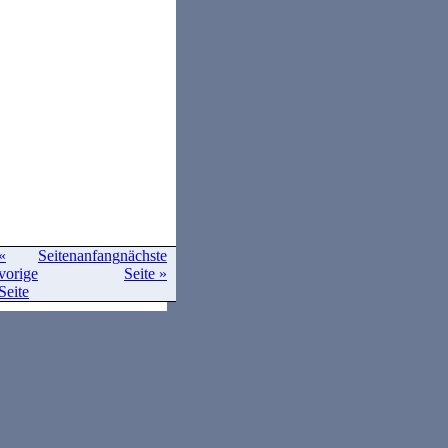
«
Seitenanfang
nächste
vorige
Seite »
Seite