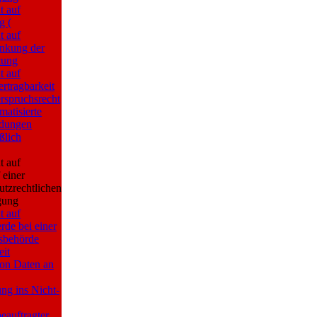
t auf
g (
t auf
nkung der
tung
t auf
rtragbarkeit
rspruchsrecht
matisierte
idungen
ßlich
t auf
 einer
utzrechtlichen
gung
t auf
de bei einer
sbehörde
eit
von Daten an
ng ins Nicht-
eauftragter