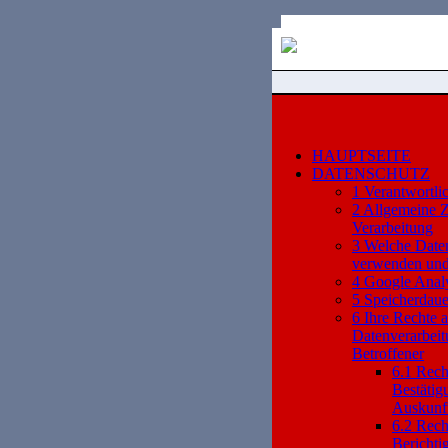
HAUPTSEITE
DATENSCHUTZ
1 Verantwortli
2 Allgemeine 
Verarbeitung
3 Welche Date
verwenden un
4 Google Analy
5 Speicherdaue
6 Ihre Rechte a
Datenverarbei
Betroffener
6.1 Rech
Bestätig
Auskunf
6.2 Rech
Berichti