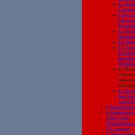
6.3 Rech
Löschun
6.4 Rech
Einschrä
Verarbei
6.5 Rech
Datenübe
6.6 Wide
6.7 Auto
Entsche
einschlie
Profiling
6.8 Rech
Widerruf
datensch
Einwilli
6.9 Rech
Beschwer
Aufsicht
7 Datensicherh
8 Weitergabe 
Dritte, keine
Datenübertragu
EU-Ausland
9 Datenschutzb