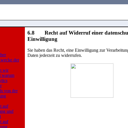
6.8 Recht auf Widerruf einer datenschut
Einwilligung
Sie haben das Recht, eine Einwilligung zur Verarbeitu
cher
Daten jederzeit zu widerrufen.
Zwecke der
n wir
d warum
tics
r
ls von der
tung
t auf
ung und
t
t auf
gung